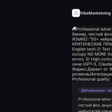
VibeMarketolog
Изображение · na
Professional adve
чистый фон, акц
нейросетей для м