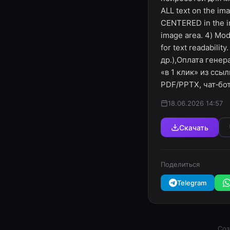
ALL text on the i
CENTERED in the i
image area. 4) Mode
for text readabil
др.),Оплата генер
«в 1 клик» из ссы
PDF/PPTX, чат‑боты
18.06.2026 14:57
Скачать
Поделиться
Telegram
Соз