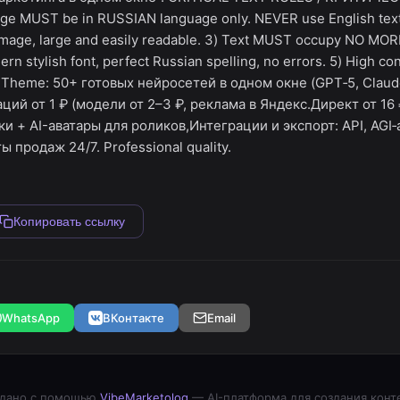
mage MUST be in RUSSIAN language only. NEVER use English tex
mage, large and easily readable. 3) Text MUST occupy NO MOR
rn stylish font, perfect Russian spelling, no errors. 5) High c
ity. Theme: 50+ готовых нейросетей в одном окне (GPT‑5, Clau
аций от 1 ₽ (модели от 2–3 ₽, реклама в Яндекс.Директ от 1
лки + AI-аватары для роликов,Интеграции и экспорт: API, AGI‑
 продаж 24/7. Professional quality.
Копировать ссылку
WhatsApp
ВКонтакте
Email
дано с помощью
VibeMarketolog
— AI-платформа для создания конт