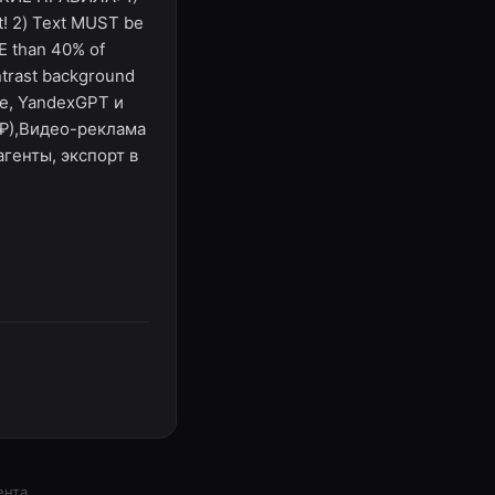
t! 2) Text MUST be
E than 40% of
ontrast background
de, YandexGPT и
6 ₽),Видео-реклама
агенты, экспорт в
ента