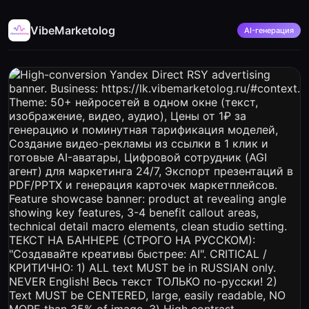
VibeMarketolog
AI-генерация