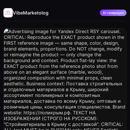
VibeMarketolog
AI-генерация