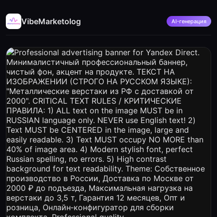
VibeMarketolog
AI-генерация