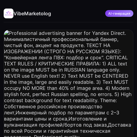
VibeMarketolog
AI-генерация