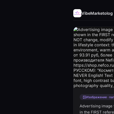
VibeMarketolog
Изображение · na
Advertising image
in the FIRST refer