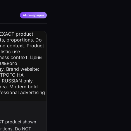
AI-генерация
ACT product shown
ortions. Do NOT