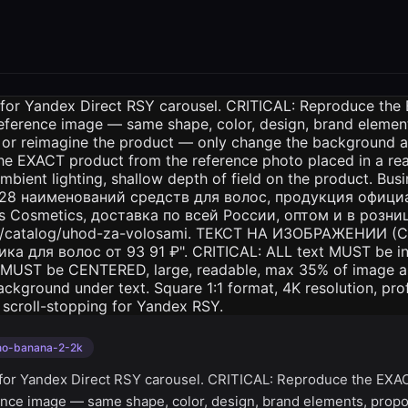
no-banana-2-2k
 for Yandex Direct RSY carousel. CRITICAL: Reproduce the EX
ence image — same shape, color, design, brand elements, prop