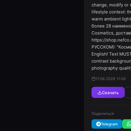
change, modify or 
lifestyle context: 
warm ambient light
более 28 наимено
Cosmetics, достав
https://shop.nef
РУССКОМ): "Космет
English! Text MUST
contrast background
photography qualit
17.06.2026 11:00
Скачать
Поделиться
Telegram