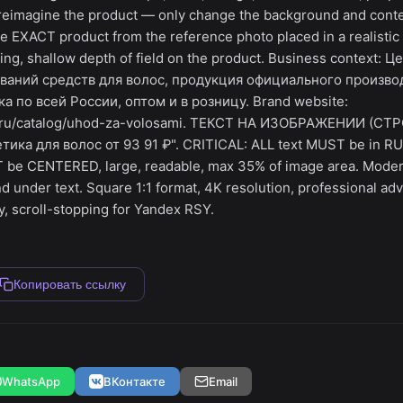
reimagine the product — only change the background and conte
the EXACT product from the reference photo placed in a realisti
ing, shallow depth of field on the product. Business context: Ц
ваний средств для волос, продукция официального производ
ка по всей России, оптом и в розницу. Brand website:
co.ru/catalog/uhod-za-volosami. ТЕКСТ НА ИЗОБРАЖЕНИИ (СТ
ика для волос от 93 91 ₽". CRITICAL: ALL text MUST be in R
 be CENTERED, large, readable, max 35% of image area. Modern
 under text. Square 1:1 format, 4K resolution, professional adv
y, scroll-stopping for Yandex RSY.
Копировать ссылку
WhatsApp
ВКонтакте
Email