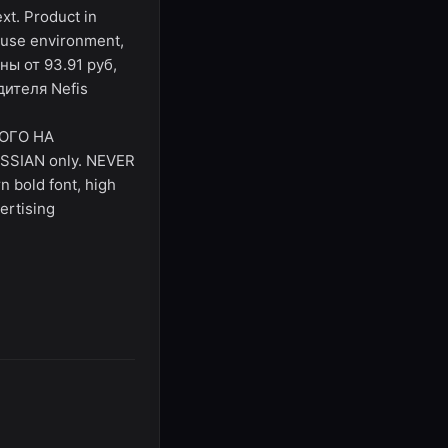
xt. Product in
c use environment,
ены от 93.91 руб,
ителя Nefis
РОГО НА
USSIAN only. NEVER
 bold font, high
ertising