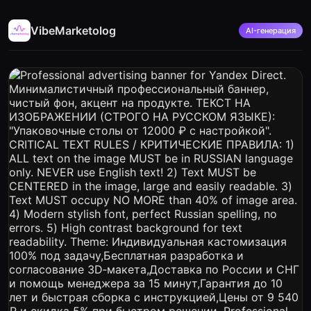
VibeMarketolog
AI-генерация