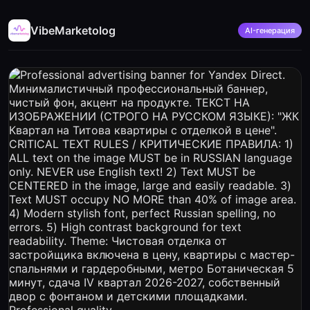
VibeMarketolog
AI-генерация