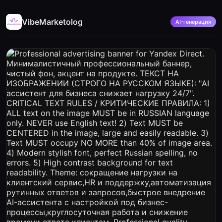
VibeMarketolog
AI-генерация