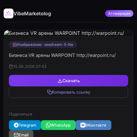
VibeMarketolog
AI-генерация
Изображение · seedream-5-lite
Бизнеса VR арены WARPOINT http://warpoint.ru/
15.06.2026 07:43
Скачать
Копировать ссылку
Поделиться
Telegram
WhatsApp
ВКонтакте
Email