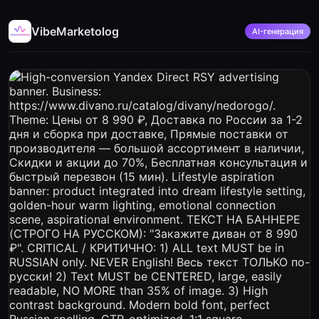
VibeMarketolog
AI-генерация