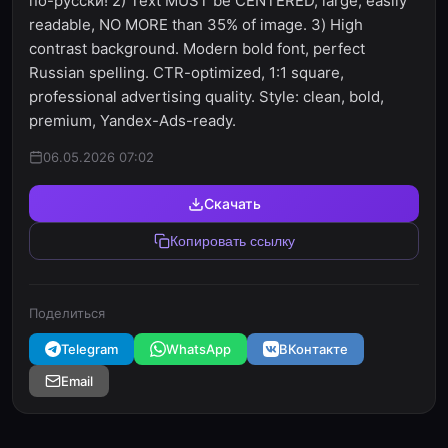
по-русски! 2) Text MUST be CENTERED, large, easily
readable, NO MORE than 35% of image. 3) High
contrast background. Modern bold font, perfect
Russian spelling. CTR-optimized, 1:1 square,
professional advertising quality. Style: clean, bold,
premium, Yandex-Ads-ready.
06.05.2026 07:02
Скачать
Копировать ссылку
Поделиться
Telegram
WhatsApp
ВКонтакте
Email