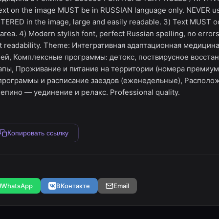
xt on the image MUST be in RUSSIAN language only. NEVER use
ERED in the image, large and easily readable. 3) Text MUST
rea. 4) Modern stylish font, perfect Russian spelling, no errors
xt readability. Theme: Интегративная адаптационная медицин
ей, Комплексные программы: детокс, поствирусное восста
‑апы, Проживание и питание на территории (номера премиум,
рограммы и расписание заездов (еженедельные), Располо
епино — уединение и релакс. Professional quality.
Копировать ссылку
WhatsApp
ВКонтакте
Email