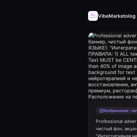
VibeMarketolog
Изображение · na
Professional adve
чистый фон, акц
"Интегративная м