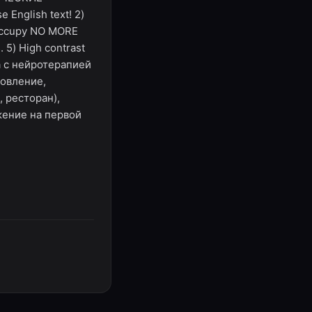
 English text! 2)
 occupy NO MORE
. 5) High contrast
а с нейротерапией
новление,
 ресторан),
жение на первой