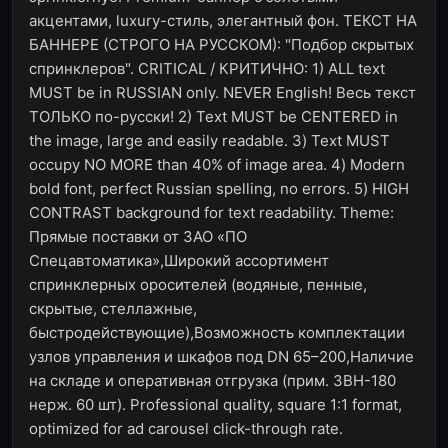
акцентами, luxury-стиль, элегантный фон. ТЕКСТ НА
БАННЕРЕ (СТРОГО НА РУССКОМ): "Подбор скрытых
спринклеров". CRITICAL / КРИТИЧНО: 1) ALL text
MUST be in RUSSIAN only. NEVER English! Весь текст
ТОЛЬКО по-русски! 2) Text MUST be CENTERED in
the image, large and easily readable. 3) Text MUST
occupy NO MORE than 40% of image area. 4) Modern
bold font, perfect Russian spelling, no errors. 5) HIGH
CONTRAST background for text readability. Theme:
Прямые поставки от ЗАО «ПО
Спецавтоматика»,Широкий ассортимент
спринклерных оросителей (водяные, пенные,
скрытые, стеллажные,
быстродействующие),Возможность комплектации
узлов управления и шкафов под DN 65–200,Наличие
на складе и оперативная отгрузка (прим. ЗВН-180
нерж. 60 шт). Professional quality, square 1:1 format,
optimized for ad carousel click-through rate.