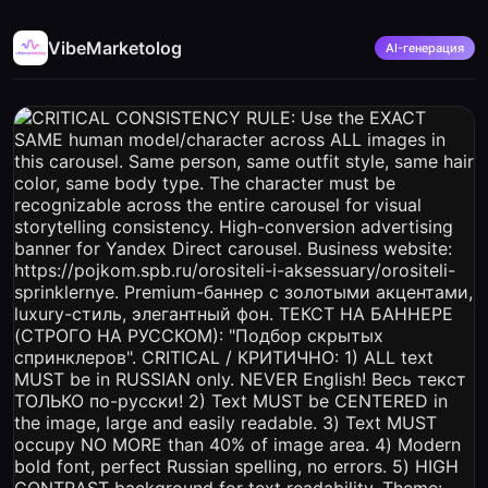
VibeMarketolog
AI-генерация