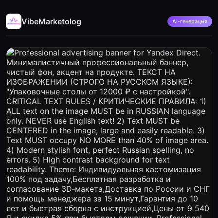
VibeMarketolog
AI-генерация