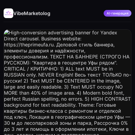
VibeMarketolog
AI-генерация