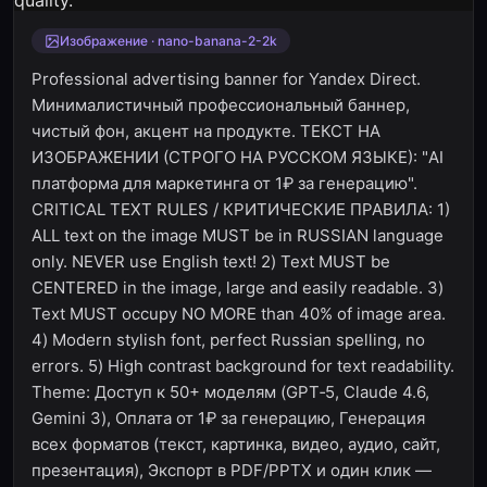
Изображение · nano-banana-2-2k
Professional advertising banner for Yandex Direct.
Минималистичный профессиональный баннер,
чистый фон, акцент на продукте. ТЕКСТ НА
ИЗОБРАЖЕНИИ (СТРОГО НА РУССКОМ ЯЗЫКЕ): "AI
платформа для маркетинга от 1₽ за генерацию".
CRITICAL TEXT RULES / КРИТИЧЕСКИЕ ПРАВИЛА: 1)
ALL text on the image MUST be in RUSSIAN language
only. NEVER use English text! 2) Text MUST be
CENTERED in the image, large and easily readable. 3)
Text MUST occupy NO MORE than 40% of image area.
4) Modern stylish font, perfect Russian spelling, no
errors. 5) High contrast background for text readability.
Theme: Доступ к 50+ моделям (GPT‑5, Claude 4.6,
Gemini 3), Оплата от 1₽ за генерацию, Генерация
всех форматов (текст, картинка, видео, аудио, сайт,
презентация), Экспорт в PDF/PPTX и один клик —