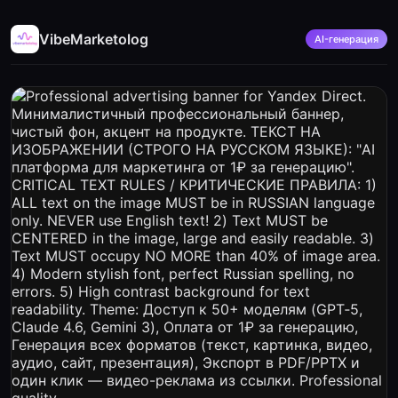
VibeMarketolog
AI-генерация