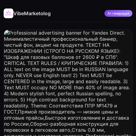
VibeMarketolog
AI-генерация