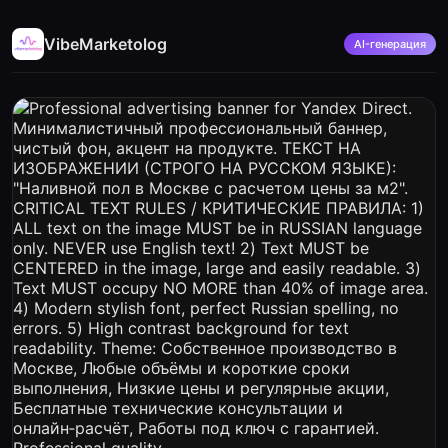
VibeMarketolog
AI-генерация