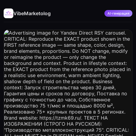
VibeMarketolog
AI-генерация