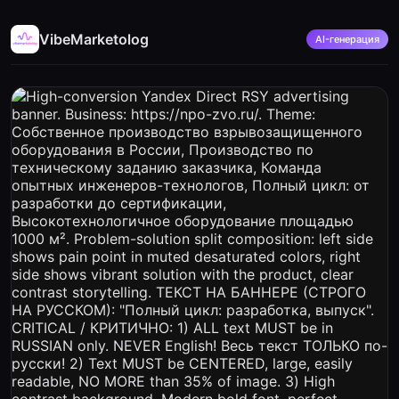
VibeMarketolog
AI-генерация