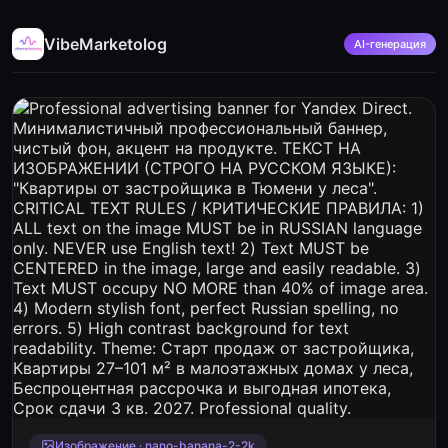
VibeMarketolog
AI-генерация
Изображение · nano-banana-2-2k