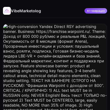
VibeMarketolog
AI-генерация