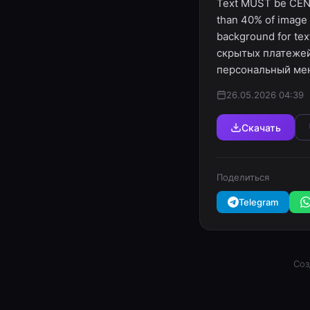
Text MUST be CENT
than 40% of image a
background for te
скрытых платежей
персональный мене
26.05.2026 04:39
Скачать
Поделиться
Telegram
Соз