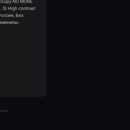
 occupy NO MORE
. 5) High contrast
России, Без
рминалы;
ента