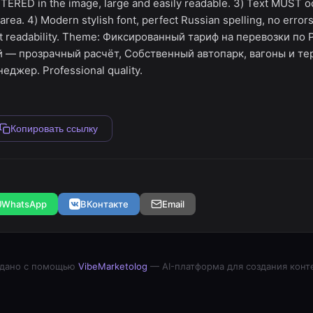
ERED in the image, large and easily readable. 3) Text MUST
rea. 4) Modern stylish font, perfect Russian spelling, no errors
xt readability. Theme: Фиксированный тариф на перевозки по 
 — прозрачный расчёт, Собственный автопарк, вагоны и те
джер. Professional quality.
Копировать ссылку
WhatsApp
ВКонтакте
Email
дано с помощью
VibeMarketolog
— AI-платформа для создания конт