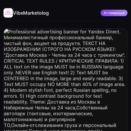
VibeMarketolog
AI-генерация