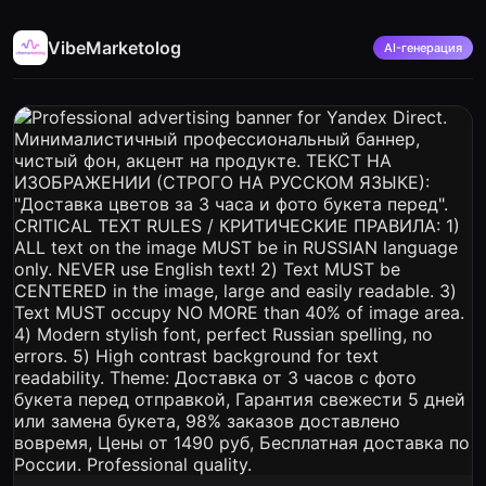
VibeMarketolog
AI-генерация