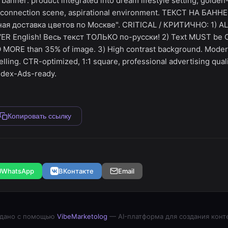
n banner: product integrated into dream lifestyle setting, gold
al connection scene, aspirational environment. ТЕКСТ НА БАН
я доставка цветов по Москве". CRITICAL / КРИТИЧНО: 1) ALL
ER English! Весь текст ТОЛЬКО по-русски! 2) Text MUST be 
O MORE than 35% of image. 3) High contrast background. Modern
lling. CTR-optimized, 1:1 square, professional advertising qualit
ndex-Ads-ready.
Копировать ссылку
WhatsApp
ВКонтакте
Email
дано с помощью
VibeMarketolog
— AI-платформа для создания конт