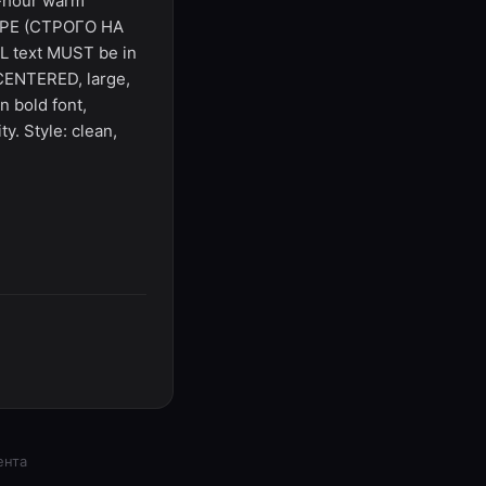
en-hour warm
НЕРЕ (СТРОГО НА
 text MUST be in
CENTERED, large,
 bold font,
y. Style: clean,
ента