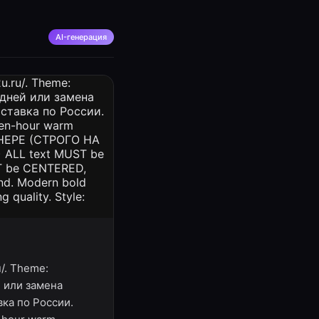
AI-генерация
u/. Theme:
й или замена
вка по России.