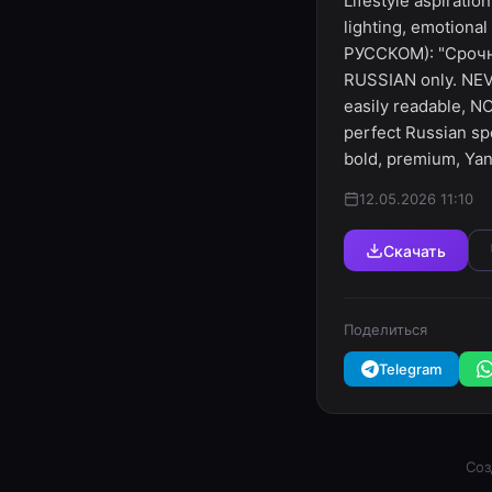
Lifestyle aspiratio
lighting, emotion
РУССКОМ): "Срочна
RUSSIAN only. NEV
easily readable, N
perfect Russian spe
bold, premium, Ya
12.05.2026 11:10
Скачать
Поделиться
Telegram
Соз