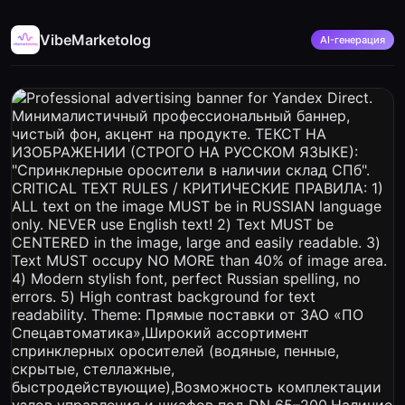
VibeMarketolog
AI-генерация