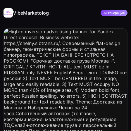
VibeMarketolog
AI-генерация