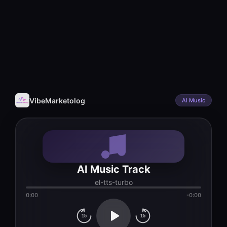
VibeMarketolog
AI Music
AI Music Track
el-tts-turbo
0:00
-0:00
15
15