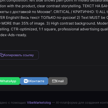
lit composition: left side shows pain point in muted desaturated
tion with the product, clear contrast storytelling. ТЕКСТ НА
еты с доставкой по Москве". CRITICAL / КРИТИЧНО: 1) ALL t
ER English! Весь текст ТОЛЬКО по-русски! 2) Text MUST be 
O MORE than 35% of image. 3) High contrast background. Modern
lling. CTR-optimized, 1:1 square, professional advertising qualit
ndex-Ads-ready.
Копировать ссылку
WhatsApp
ВКонтакте
Email
дано с помощью
VibeMarketolog
— AI-платформа для создания конт