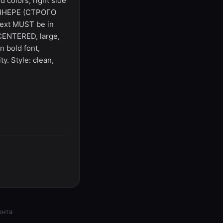
 colors, right side
 БАННЕРЕ (СТРОГО
ext MUST be in
CENTERED, large,
 bold font,
y. Style: clean,
ента