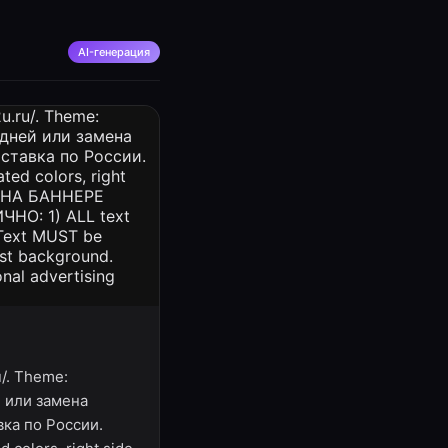
AI-генерация
u/. Theme:
й или замена
вка по России.