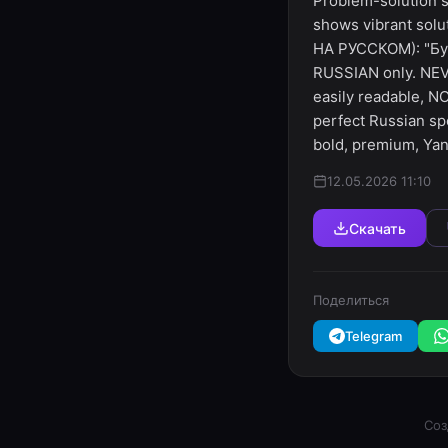
Problem-solution sp
shows vibrant solu
НА РУССКОМ): "Бук
RUSSIAN only. NEV
easily readable, N
perfect Russian spe
bold, premium, Ya
12.05.2026 11:10
Скачать
Поделиться
Telegram
Соз