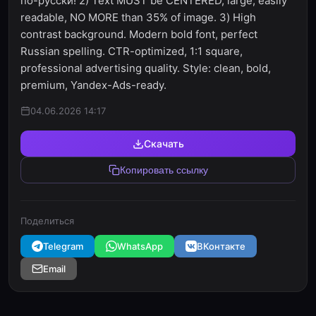
по-русски! 2) Text MUST be CENTERED, large, easily
readable, NO MORE than 35% of image. 3) High
contrast background. Modern bold font, perfect
Russian spelling. CTR-optimized, 1:1 square,
professional advertising quality. Style: clean, bold,
premium, Yandex-Ads-ready.
04.06.2026 14:17
Скачать
Копировать ссылку
Поделиться
Telegram
WhatsApp
ВКонтакте
Email