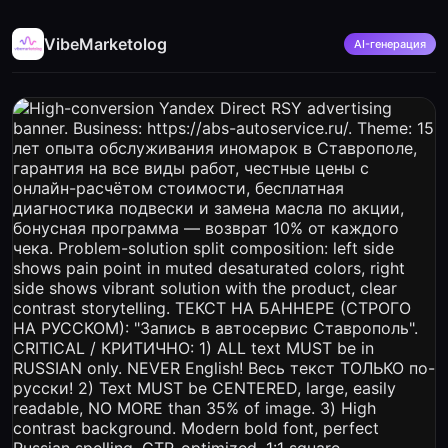
VibeMarketolog
AI-генерация