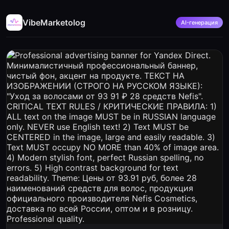
VibeMarketolog
AI-генерация