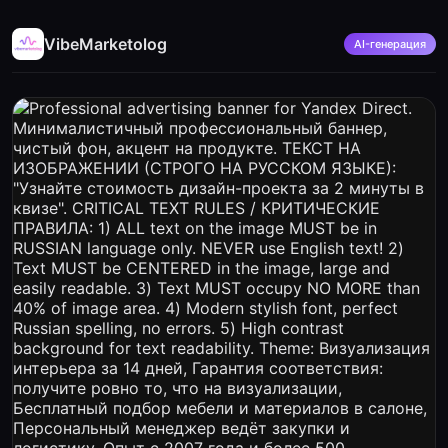
VibeMarketolog
AI-генерация