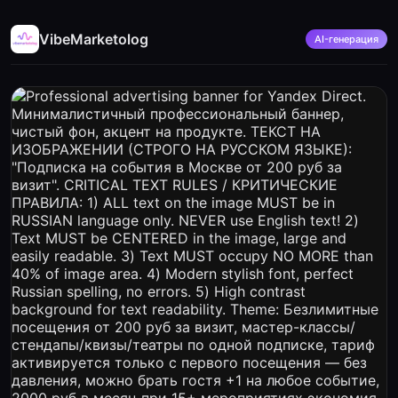
VibeMarketolog
AI-генерация