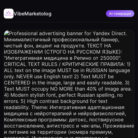
VibeMarketolog
AI-генерация