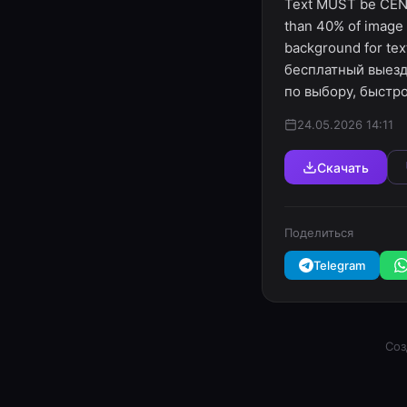
Text MUST be CENT
than 40% of image a
background for te
бесплатный выезд 
по выбору, быстрое
24.05.2026 14:11
Скачать
Поделиться
Telegram
Соз