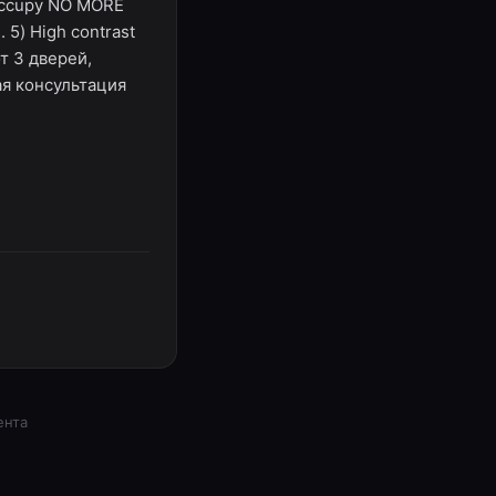
 occupy NO MORE
. 5) High contrast
т 3 дверей,
ая консультация
ента