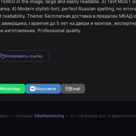
ERED in the image, large and easily readable. 3) Text MUST
rea. 4) Modern stylish font, perfect Russian spelling, no errors
xt readability. Theme: Бесплатная доставка в пределах МКАД о
замерщика, гарантия до 5 лет на двери и монтаж, экспертн
 изготовление. Professional quality.
Копировать ссылку
WhatsApp
ВКонтакте
Email
дано с помощью
VibeMarketolog
— AI-платформа для создания конт