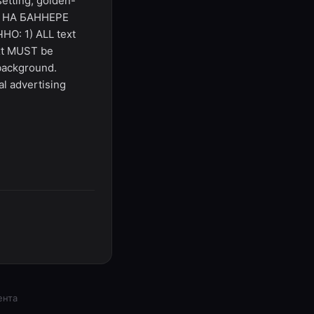
setting, golden-
СТ НА БАННЕРЕ
О: 1) ALL text
xt MUST be
background.
al advertising
ента