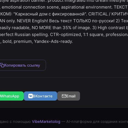
yle aspiration banner: product integrated into dream lifestyle 
g, emotional connection scene, aspirational environment. ТЕК
ОМ): "Каркасный дом с фиксированной". CRITICAL / КРИТИЧН
N only. NEVER English! Весь текст ТОЛЬКО по-русски! 2) Te
asily readable, NO MORE than 35% of image. 3) High contrast 
perfect Russian spelling. CTR-optimized, 1:1 square, profession
an, bold, premium, Yandex-Ads-ready.
Копировать ссылку
WhatsApp
ВКонтакте
Email
дано с помощью
VibeMarketolog
— AI-платформа для создания конт