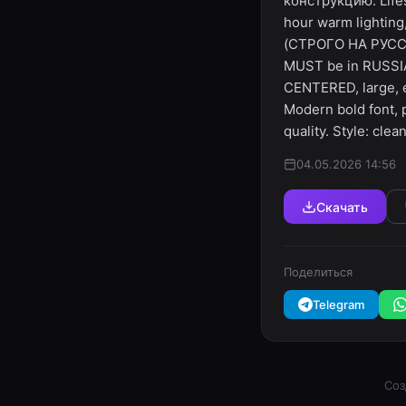
конструкцию. Lifest
hour warm lightin
(СТРОГО НА РУССК
MUST be in RUSSIA
CENTERED, large, e
Modern bold font, 
quality. Style: cle
04.05.2026 14:56
Скачать
Поделиться
Telegram
Соз