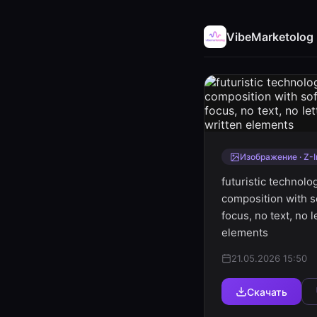
VibeMarketolog
Изображение · Z-
futuristic technol
composition with s
focus, no text, no 
elements
21.05.2026 15:50
Скачать