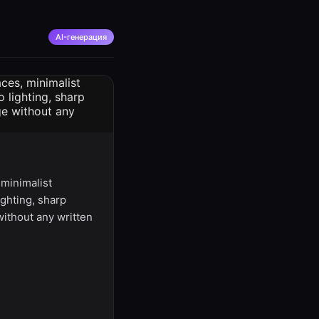
AI-генерация
 minimalist
ighting, sharp
without any written