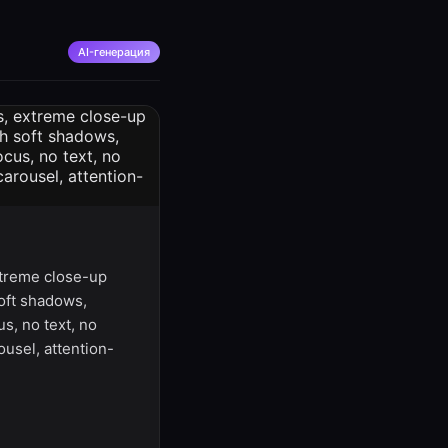
AI-генерация
extreme close-up
soft shadows,
s, no text, no
usel, attention-