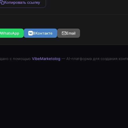
Копировать ссылку
WhatsApp
ВКонтакте
Email
дано с помощью
VibeMarketolog
— AI-платформа для создания конт