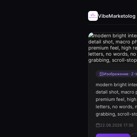
VibeMarketolog
Изображение · Z-
modern bright inte
detail shot, macro 
premium feel, high 
letters, no words,
grabbing, scroll-st
22.06.2026 17:36