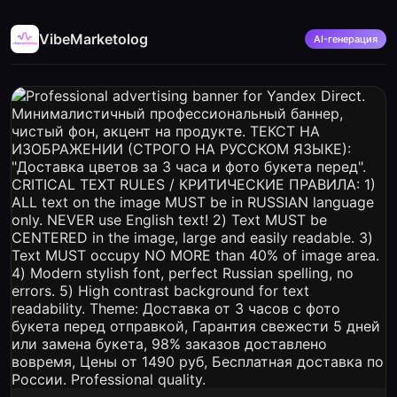
VibeMarketolog
AI-генерация