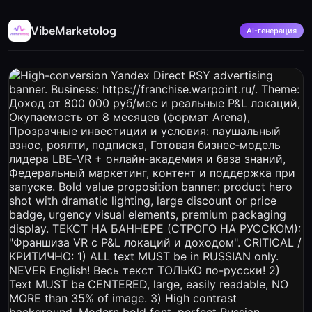
VibeMarketolog
AI-генерация