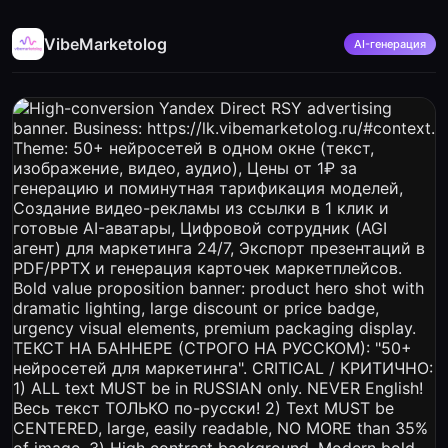
VibeMarketolog
AI-генерация