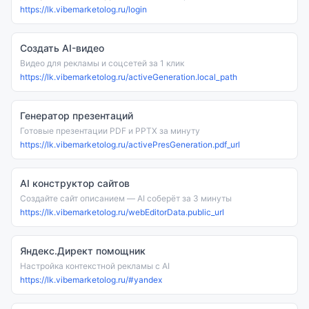
https://lk.vibemarketolog.ru/login
Создать AI-видео
Видео для рекламы и соцсетей за 1 клик
https://lk.vibemarketolog.ru/activeGeneration.local_path
Генератор презентаций
Готовые презентации PDF и PPTX за минуту
https://lk.vibemarketolog.ru/activePresGeneration.pdf_url
AI конструктор сайтов
Создайте сайт описанием — AI соберёт за 3 минуты
https://lk.vibemarketolog.ru/webEditorData.public_url
Яндекс.Директ помощник
Настройка контекстной рекламы с AI
https://lk.vibemarketolog.ru/#yandex