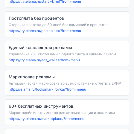
https://try.elama.ru/start_vk_mt?from=menu
Постоплата без процентов
Отсрочка платежа до 30 дней без комиссий и процентов
https://try.elama.ru/postoplata/?from=menu
Единый кошелёк для рекламы
Управление 25+ системами с одного счёта и единым пактом
https://try.elama.ru/ads_wallet?from=menu
Маркировка рекламы
Автоматическая маркировка во всех системах и отчёты в ЕРИР
https://elama.ru/tools/markirovka/?from=menu
60+ бесплатных инструментов
Маркетплейс инструментов для автоматизации и аналитики
https://try.elama.ru/marketplace/?from=menu