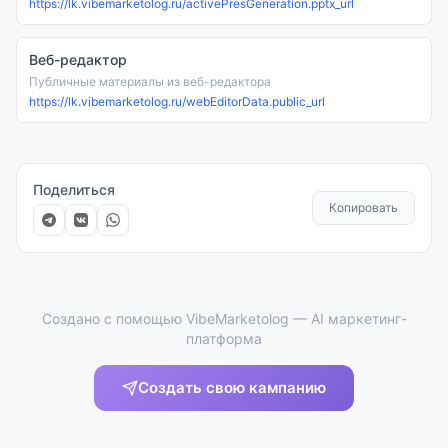
https://lk.vibemarketolog.ru/activePresGeneration.pptx_url
Веб-редактор
Публичные материалы из веб-редактора
https://lk.vibemarketolog.ru/webEditorData.public_url
Поделиться
Копировать
Создано с помощью VibeMarketolog — AI маркетинг-
платформа
Создать свою кампанию