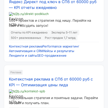
Яндекс Директ под ключ в СПб от 60000 руб
—
KPI отчеты ежедневно
hl2b.ru
/direkt-podkluch
500+ проектов и стратегия под нишу. Перейти на
сайт и обсудить запуск!
Отчеты по KPI ежедневно
Эксперты 5–11 лет
500+ реализованных
Рост продаж 1,7 млрд
Контекстная реклама
Performance маркетинг
Автоматизация и CRM
Кейсы и результаты
Лендинги и сайты
SEO-продвижение
Реклама
Контекстная реклама в СПб от 60000 руб с
KPI
—
Оптимизация цены лида
hl2b.ru
/kontekst-spb
Персональная стратегия и понятные задачи. Перейти
на сайт и получить план.