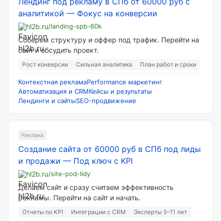
Лендинг под рекламу в СПб от 60000 руб с
аналитикой
—
Фокус на конверсии
hl2b.ru
/landing-spb-60k
Соберем структуру и оффер под трафик. Перейти на
сайт и обсудить проект.
Рост конверсии
Сильная аналитика
План работ и сроки
Контекстная реклама
Performance маркетинг
Автоматизация и CRM
Кейсы и результаты
Лендинги и сайты
SEO-продвижение
Реклама
Создание сайта от 60000 руб в СПб под лиды
и продажи
—
Под ключ с KPI
hl2b.ru
/site-pod-lidy
Делаем сайт и сразу считаем эффективность
рекламы. Перейти на сайт и начать.
Отчеты по KPI
Интеграции с CRM
Эксперты 5–11 лет