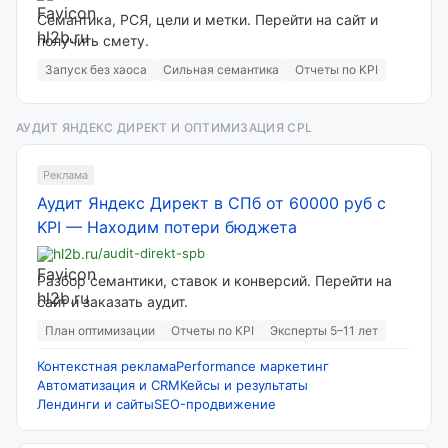
Семантика, РСЯ, цели и метки. Перейти на сайт и
получить смету.
Запуск без хаоса
Сильная семантика
Отчеты по KPI
АУДИТ ЯНДЕКС ДИРЕКТ И ОПТИМИЗАЦИЯ CPL
Реклама
Аудит Яндекс Директ в СПб от 60000 руб с
KPI
—
Находим потери бюджета
hl2b.ru
/audit-direkt-spb
Разбор семантики, ставок и конверсий. Перейти на
сайт и заказать аудит.
План оптимизации
Отчеты по KPI
Эксперты 5–11 лет
Контекстная реклама
Performance маркетинг
Автоматизация и CRM
Кейсы и результаты
Лендинги и сайты
SEO-продвижение