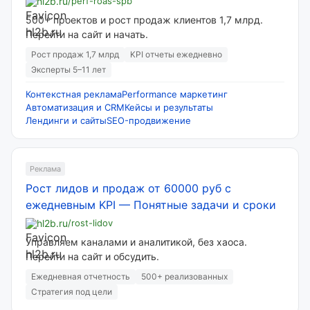
hl2b.ru
/perf-roas-spb
500+ проектов и рост продаж клиентов 1,7 млрд.
Перейти на сайт и начать.
Рост продаж 1,7 млрд
KPI отчеты ежедневно
Эксперты 5–11 лет
Контекстная реклама
Performance маркетинг
Автоматизация и CRM
Кейсы и результаты
Лендинги и сайты
SEO-продвижение
Реклама
Рост лидов и продаж от 60000 руб с
ежедневным KPI
—
Понятные задачи и сроки
hl2b.ru
/rost-lidov
Управляем каналами и аналитикой, без хаоса.
Перейти на сайт и обсудить.
Ежедневная отчетность
500+ реализованных
Стратегия под цели