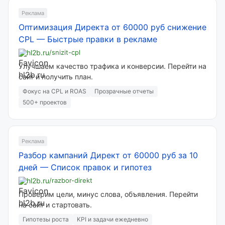
Реклама
Оптимизация Директа от 60000 руб снижение
CPL
—
Быстрые правки в рекламе
hl2b.ru
/snizit-cpl
Улучшаем качество трафика и конверсии. Перейти на
сайт и получить план.
Фокус на CPL и ROAS
Прозрачные отчеты
500+ проектов
Реклама
Разбор кампаний Директ от 60000 руб за 10
дней
—
Список правок и гипотез
hl2b.ru
/razbor-direkt
Проверим цели, минус слова, объявления. Перейти
на сайт и стартовать.
Гипотезы роста
KPI и задачи ежедневно