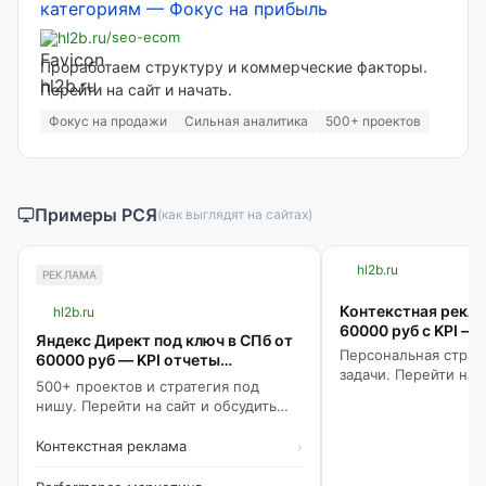
категориям
—
Фокус на прибыль
hl2b.ru
/seo-ecom
Проработаем структуру и коммерческие факторы.
Перейти на сайт и начать.
Фокус на продажи
Сильная аналитика
500+ проектов
Примеры РСЯ
(как выглядят на сайтах)
hl2b.ru
РЕКЛАМА
Контекстная рекла
hl2b.ru
60000 руб с KPI —
Яндекс Директ под ключ в СПб от
цены лида
Персональная страт
60000 руб — KPI отчеты
задачи. Перейти на 
ежедневно
500+ проектов и стратегия под
план.
нишу. Перейти на сайт и обсудить
запуск!
Контекстная реклама
›