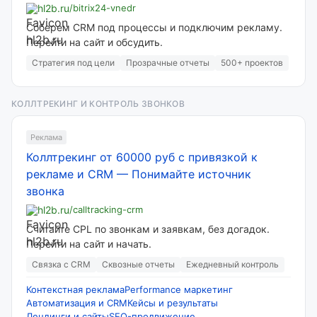
hl2b.ru
/bitrix24-vnedr
Соберем CRM под процессы и подключим рекламу.
Перейти на сайт и обсудить.
Стратегия под цели
Прозрачные отчеты
500+ проектов
КОЛЛТРЕКИНГ И КОНТРОЛЬ ЗВОНКОВ
Реклама
Коллтрекинг от 60000 руб с привязкой к
рекламе и CRM
—
Понимайте источник
звонка
hl2b.ru
/calltracking-crm
Считайте CPL по звонкам и заявкам, без догадок.
Перейти на сайт и начать.
Связка с CRM
Сквозные отчеты
Ежедневный контроль
Контекстная реклама
Performance маркетинг
Автоматизация и CRM
Кейсы и результаты
Лендинги и сайты
SEO-продвижение