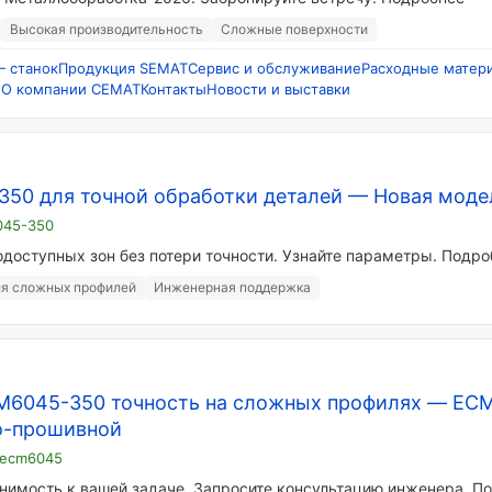
Высокая производительность
Сложные поверхности
 станок
Продукция SEMAT
Сервис и обслуживание
Расходные матер
е
О компании СЕМАТ
Контакты
Новости и выставки
50 для точной обработки деталей
—
Новая моде
045-350
доступных зон без потери точности. Узнайте параметры. Подро
я сложных профилей
Инженерная поддержка
M6045-350 точность на сложных профилях
—
EC
о-прошивной
-ecm6045
нимость к вашей задаче. Запросите консультацию инженера. П