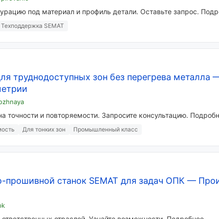
урацию под материал и профиль детали. Оставьте запрос. Под
Техподдержка SEMAT
ля труднодоступных зон без перегрева металла
метрии
ozhnaya
а точности и повторяемости. Запросите консультацию. Подроб
мость
Для тонких зон
Промышленный класс
-прошивной станок SEMAT для задач ОПК
—
Прои
pk
 ответственных отраслей. Узнайте возможности. Подробнее