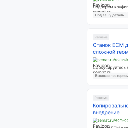
Подберем конфиг
Под вашу деталь
Реклама
Станок ECM д
сложной гео
semat.ru
/ecm-sl
Сфокусируйтесь н
Высокая повторяе
Реклама
Копировально
внедрение
semat.ru
/ecm-o
Решения ECM для