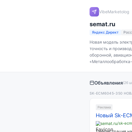
VibeMarketolog
semat.ru
Яндекс Директ
Росс
Новая модель элект
точность и произво
оборонной, авиацио
«Металлообработка-
Объявления
(26 ш
SK-ECM6045-350 НО
Реклама
Новый Sk-EC
semat.ru
/sk-ec
Демонстрация на