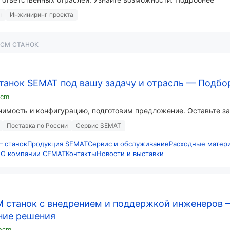
ы
Инжиниринг проекта
ECM СТАНОК
танок SEMAT под вашу задачу и отрасль
—
Подбор
ecm
имость и конфигурацию, подготовим предложение. Оставьте за
Поставка по России
Сервис SEMAT
 станок
Продукция SEMAT
Сервис и обслуживание
Расходные матер
е
О компании СЕМАТ
Контакты
Новости и выставки
 станок с внедрением и поддержкой инженеров
ние решения
-ecm