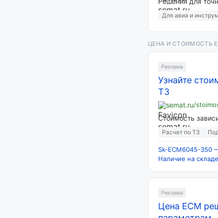
Решения для точн
Для авиа и инстру
ЦЕНА И СТОИМОСТЬ 
Реклама
Узнайте стои
ТЗ
semat.ru
/stoimo
Стоимость зависи
Расчет по ТЗ
Под
Sk-ECM6045-350 —
Наличие на склад
Реклама
Цена ECM реш
параметрам