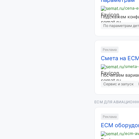
semat.ru
/cena-
Подскажем конфи
По параметрам де
Реклама
Смета на ECM
semat.ru
/smeta
Посчитаем вариа
Сервис и запуск
ECM ДЛЯ АВИАЦИОН
Реклама
ECM оборудов
semat.ru
/ecm-av