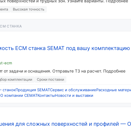
ых поверхностей и трудных зон. Узнайте варианты. Подробнее
мента
Высокая точность
ECM СТАНКА
мость ECM станка SEMAT под вашу комплектацию
st-ecm
т от задачи и оснащения. Отправьте ТЗ на расчет. Подробнее
бор комплектации
Сроки поставки
 станок
Продукция SEMAT
Сервис и обслуживание
Расходные матер
е
О компании СЕМАТ
Контакты
Новости и выставки
ения для сложных поверхностей и профилей
—
О