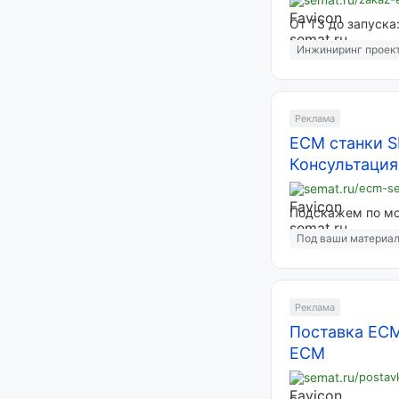
От ТЗ до запуска
Инжиниринг проек
Реклама
ECM станки 
Консультация
semat.ru
/ecm-s
Подскажем по мо
Под ваши материа
Реклама
Поставка ECM
ECM
semat.ru
/posta