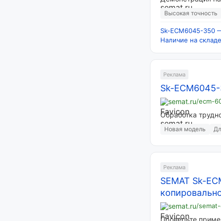
Высокая точность
Sk-ECM6045-350 —
Наличие на склад
Реклама
Sk-ECM6045-3
semat.ru
/ecm-6
Обработка трудно
Новая модель
Дл
Реклама
SEMAT Sk-EC
копировальн
semat.ru
/semat
Проверьте приме