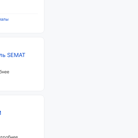
иалы
ль SEMAT
бнее
M
одробнее