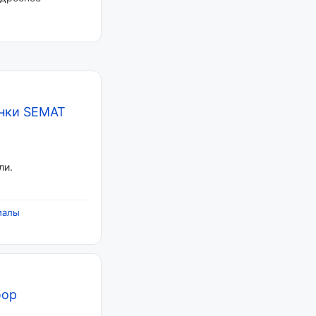
нки SEMAT
ли.
иалы
бор