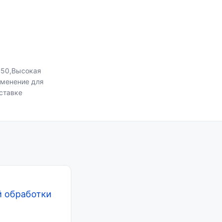
350,Высокая
именение для
ставке
й обработки