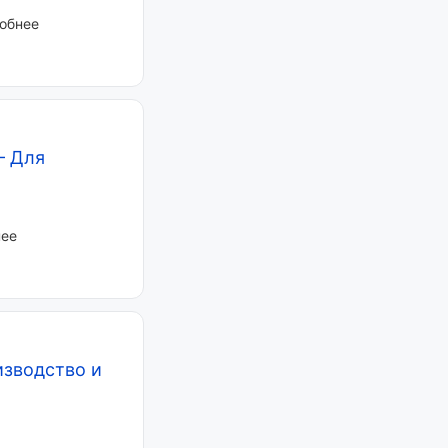
робнее
—
Для
нее
зводство и