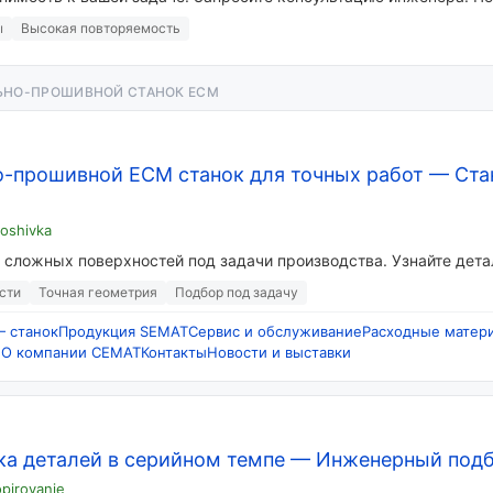
ы
Высокая повторяемость
ЬНО-ПРОШИВНОЙ СТАНОК ECM
-прошивной ECM станок для точных работ
—
Ста
oshivka
 сложных поверхностей под задачи производства. Узнайте дета
сти
Точная геометрия
Подбор под задачу
 станок
Продукция SEMAT
Сервис и обслуживание
Расходные матер
е
О компании СЕМАТ
Контакты
Новости и выставки
а деталей в серийном темпе
—
Инженерный под
pirovanie