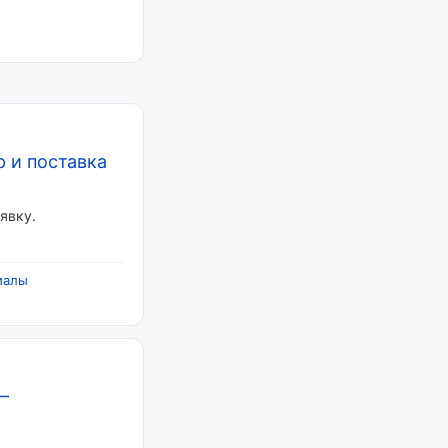
 и поставка
явку.
иалы
—