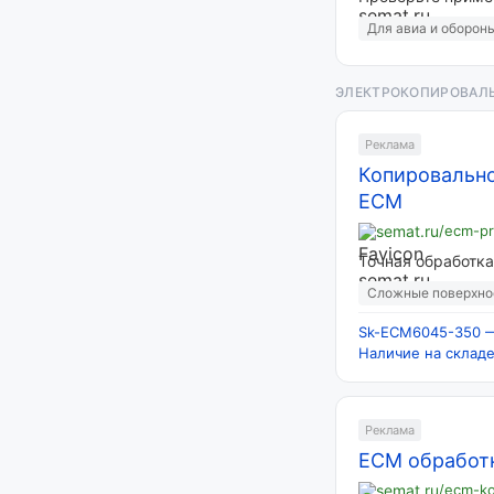
Для авиа и оборон
ЭЛЕКТРОКОПИРОВАЛ
Реклама
Копировально
ECM
semat.ru
/ecm-pr
Точная обработка
Сложные поверхно
Sk-ECM6045-350 —
Наличие на склад
Реклама
ECM обработк
semat.ru
/ecm-ko