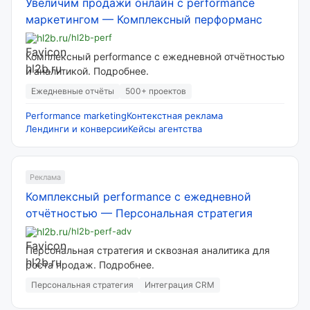
Увеличим продажи онлайн с performance
маркетингом
—
Комплексный перформанс
hl2b.ru
/hl2b-perf
Комплексный performance с ежедневной отчётностью
и аналитикой. Подробнее.
Ежедневные отчёты
500+ проектов
Performance marketing
Контекстная реклама
Лендинги и конверсии
Кейсы агентства
Реклама
Комплексный performance с ежедневной
отчётностью
—
Персональная стратегия
hl2b.ru
/hl2b-perf-adv
Персональная стратегия и сквозная аналитика для
роста продаж. Подробнее.
Персональная стратегия
Интеграция CRM