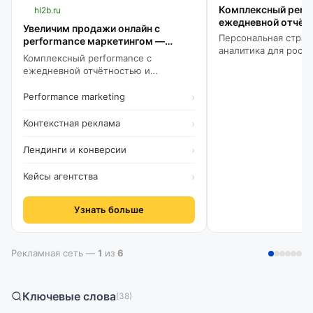
Комплексный perf
hl2b.ru
ежедневной отчёт
Увеличим продажи онлайн с
Персональная стр
Персональная страте
performance маркетингом —
аналитика для рост
Комплексный перформанс
Комплексный performance с
Подробнее.
ежедневной отчётностью и
аналитикой. Подробнее.
Performance marketing
›
Контекстная реклама
›
Лендинги и конверсии
›
Кейсы агентства
›
Узнать больше
Рекламная сеть —
1
из
6
Ключевые слова
(38)