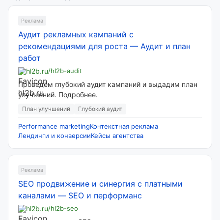
Реклама
Аудит рекламных кампаний с
рекомендациями для роста
—
Аудит и план
работ
hl2b.ru
/hl2b-audit
Проведём глубокий аудит кампаний и выдадим план
улучшений. Подробнее.
План улучшений
Глубокий аудит
Performance marketing
Контекстная реклама
Лендинги и конверсии
Кейсы агентства
Реклама
SEO продвижение и синергия с платными
каналами
—
SEO и перформанс
hl2b.ru
/hl2b-seo