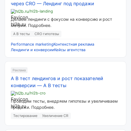
через CRO
—
Лендинг под продажи
hl2b.ru
/hl2b-landing
Делаем лендинги с фокусом на конверсию и рост
метрик. Подробнее.
A B тесты
CRO гипотезы
Performance marketing
Контекстная реклама
Лендинги и конверсии
Кейсы агентства
Реклама
A B тест лендингов и рост показателей
конверсии
—
A B тесты
hl2b.ru
/hl2b-cro
Проводим тесты, внедряем гипотезы и увеличиваем
продажи. Подробнее.
Тестирование
Увеличение CR