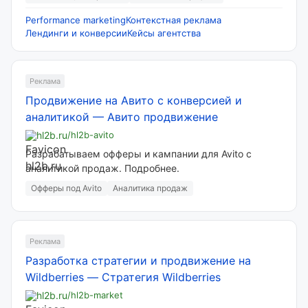
Performance marketing
Контекстная реклама
Лендинги и конверсии
Кейсы агентства
Реклама
Продвижение на Авито с конверсией и
аналитикой
—
Авито продвижение
hl2b.ru
/hl2b-avito
Разрабатываем офферы и кампании для Avito с
аналитикой продаж. Подробнее.
Офферы под Avito
Аналитика продаж
Реклама
Разработка стратегии и продвижение на
Wildberries
—
Стратегия Wildberries
hl2b.ru
/hl2b-market