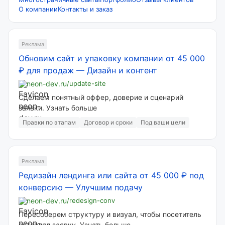
О компании
Контакты и заказ
Реклама
Обновим сайт и упаковку компании от 45 000
₽ для продаж
—
Дизайн и контент
neon-dev.ru
/update-site
Сделаем понятный оффер, доверие и сценарий
заявки. Узнать больше
Правки по этапам
Договор и сроки
Под ваши цели
Реклама
Редизайн лендинга или сайта от 45 000 ₽ под
конверсию
—
Улучшим подачу
neon-dev.ru
/redesign-conv
Пересоберем структуру и визуал, чтобы посетитель
оставлял заявку. Узнать больше