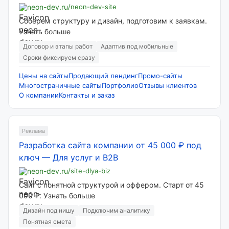
neon-dev.ru
/neon-dev-site
Соберем структуру и дизайн, подготовим к заявкам.
Узнать больше
Договор и этапы работ
Адаптив под мобильные
Сроки фиксируем сразу
Цены на сайты
Продающий лендинг
Промо-сайты
Многостраничные сайты
Портфолио
Отзывы клиентов
О компании
Контакты и заказ
Реклама
Разработка сайта компании от 45 000 ₽ под
ключ
—
Для услуг и B2B
neon-dev.ru
/site-dlya-biz
Сайт с понятной структурой и оффером. Старт от 45
000 ₽. Узнать больше
Дизайн под нишу
Подключим аналитику
Понятная смета