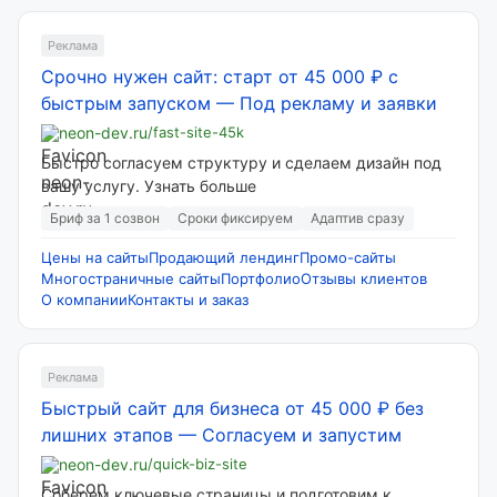
Реклама
Срочно нужен сайт: старт от 45 000 ₽ с
быстрым запуском
—
Под рекламу и заявки
neon-dev.ru
/fast-site-45k
Быстро согласуем структуру и сделаем дизайн под
вашу услугу. Узнать больше
Бриф за 1 созвон
Сроки фиксируем
Адаптив сразу
Цены на сайты
Продающий лендинг
Промо-сайты
Многостраничные сайты
Портфолио
Отзывы клиентов
О компании
Контакты и заказ
Реклама
Быстрый сайт для бизнеса от 45 000 ₽ без
лишних этапов
—
Согласуем и запустим
neon-dev.ru
/quick-biz-site
Соберем ключевые страницы и подготовим к