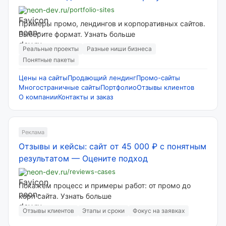
neon-dev.ru
/portfolio-sites
Примеры промо, лендингов и корпоративных сайтов.
Выберите формат. Узнать больше
Реальные проекты
Разные ниши бизнеса
Понятные пакеты
Цены на сайты
Продающий лендинг
Промо-сайты
Многостраничные сайты
Портфолио
Отзывы клиентов
О компании
Контакты и заказ
Реклама
Отзывы и кейсы: сайт от 45 000 ₽ с понятным
результатом
—
Оцените подход
neon-dev.ru
/reviews-cases
Покажем процесс и примеры работ: от промо до
корп сайта. Узнать больше
Отзывы клиентов
Этапы и сроки
Фокус на заявках