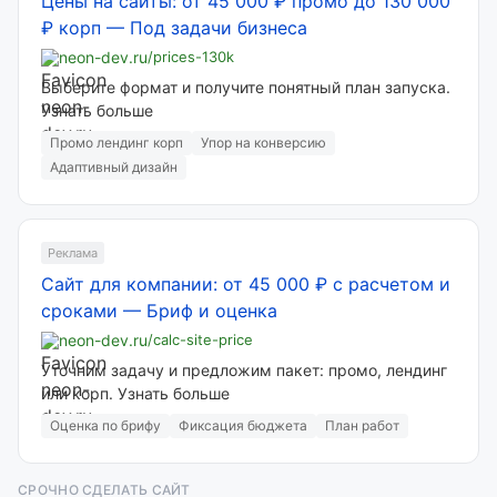
Цены на сайты: от 45 000 ₽ промо до 130 000
₽ корп
—
Под задачи бизнеса
neon-dev.ru
/prices-130k
Выберите формат и получите понятный план запуска.
Узнать больше
Промо лендинг корп
Упор на конверсию
Адаптивный дизайн
Реклама
Сайт для компании: от 45 000 ₽ с расчетом и
сроками
—
Бриф и оценка
neon-dev.ru
/calc-site-price
Уточним задачу и предложим пакет: промо, лендинг
или корп. Узнать больше
Оценка по брифу
Фиксация бюджета
План работ
СРОЧНО СДЕЛАТЬ САЙТ