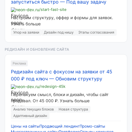
запуститься быстро
—
Под вашу задачу
neon-dev.ru
/start-fast-site
Настроим структуру, оффер и формы для заявок.
Узнать больше
Упор на заявки
Дизайн под нишу
Этапы согласования
РЕДИЗАЙН И ОБНОВЛЕНИЕ САЙТА
Реклама
Редизайн сайта с фокусом на заявки от 45
000 ₽ под ключ
—
Обновим структуру
neon-dev.ru
/redesign-45k
Перепакуем смысл, блоки и дизайн, чтобы сайт
продавал. От 45 000 ₽. Узнать больше
Анализ текущих блоков
Новая структура
Адаптивный дизайн
Цены на сайты
Продающий лендинг
Промо-сайты
Многостраничные сайты
Портфолио
Отзывы клиентов