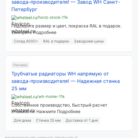
завода-производителя!
—
Завод WH Санкт-
Петербург
whsteel.ru
/horiz-stock-11k
Подберите размер и цвет, покраска RAL в подарок.
Смотрите Подробнее
Склад 4000+
RAL в подарок
Заводские цены
Реклама
Трубчатые радиаторы WH напрямую от
завода-производителя!
—
Надежная стенка
25 мм
whsteel.ru
/wh-home-11k
Собственное производство, быстрый расчет
стоимости. Нажмите Подробнее
Для дома
Стенка 25 мм
Доставка от 1 дня