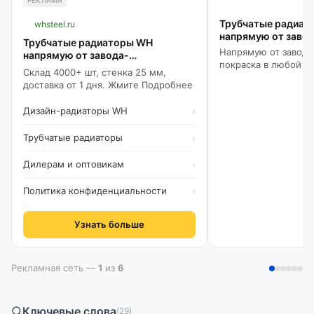
РЕКЛАМА
Трубчатые радиат
whsteel.ru
напрямую от заво
Трубчатые радиаторы WH
производителя! — 
Напрямую от завода
напрямую от завода-
без посредников
покраска в любой ц
производителя!
Склад 4000+ шт, стенка 25 мм,
доставка по РФ!
доставка от 1 дня. Жмите Подробнее
Дизайн-радиаторы WH
›
Трубчатые радиаторы
›
Дилерам и оптовикам
›
Политика конфиденциальности
›
Узнать больше
Рекламная сеть —
1
из
6
Ключевые слова
(29)